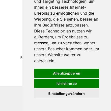
und Targeting Technologien, um
Ihnen ein besseres Internet-
Erlebnis zu ermöglichen und die
Werbung, die Sie sehen, besser an
Ihre Bedürfnisse anzupassen.
Diese Technologien nutzen wir
außerdem, um Ergebnisse zu
messen, um zu verstehen, woher
Gasthaus Überfuhr
unsere Besucher kommen oder um
Überfuhrstr. 2
A - 5061 Elsbethen
unsere Website weiter zu
+43 662 623469
ueberfuhr@wintersteller.or.at
entwickeln.
© Made by
gastrodat
•
Cookie Einstellungen
Datenschutzerklärung
•
Impressum
Alle akzeptieren
Ich lehne ab
Einstellungen ändern